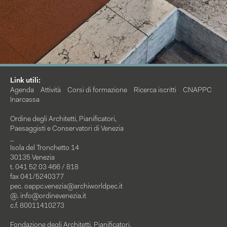
Link utili:
Agenda
Attività
Corsi di formazione
Ricerca iscritti
CNAPPC
Inarcassa
Ordine degli Architetti, Pianificatori,
Paesaggisti e Conservatori di Venezia
_
Isola del Tronchetto 14
30135 Venezia
t. 041 52 03 466 / 818
fax 041/5240377
pec.
oappc.venezia@archiworldpec.it
@.
info@ordinevenezia.it
c.f. 80011410273
Fondazione degli Architetti, Pianificatori,