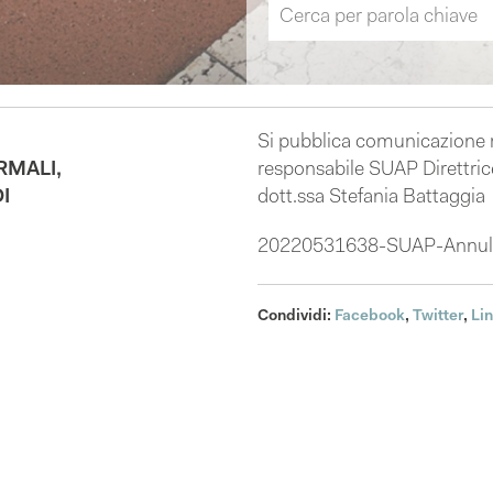
Si pubblica comunicazione re
RMALI,
responsabile SUAP Direttrice 
I
dott.ssa Stefania Battaggia
20220531638-SUAP-Annullam
Condividi:
Facebook
,
Twitter
,
Li