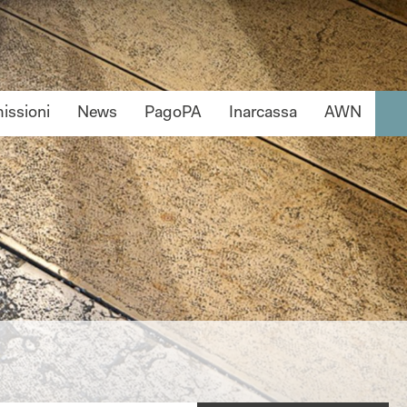
ssioni
News
PagoPA
Inarcassa
AWN