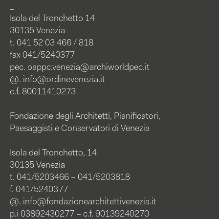
_
Isola del Tronchetto 14
30135 Venezia
t. 041 52 03 466 / 818
fax 041/5240377
pec.
oappc.venezia@archiworldpec.it
@.
info@ordinevenezia.it
c.f. 80011410273
Fondazione degli Architetti, Pianificatori,
Paesaggisti e Conservatori di Venezia
_
Isola del Tronchetto, 14
30135 Venezia
t. 041/5203466 – 041/5203818
f. 041/5240377
@.
info@fondazionearchitettivenezia.it
p.i 03892430277 – c.f. 90139240270