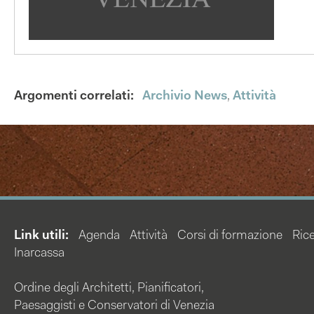
Argomenti correlati:
Archivio News
,
Attività
Link utili:
Agenda
Attività
Corsi di formazione
Rice
Inarcassa
Ordine degli Architetti, Pianificatori,
Paesaggisti e Conservatori di Venezia