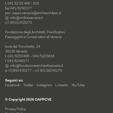
t. 041 52 03 466 / 818
fax 041/5240377
pec.
oappc.venezia@archiworldpec.it
@.
info@ordinevenezia.it
c.f. 80011410273
Fondazione degli Architetti, Pianificatori,
Paesaggisti e Conservatori di Venezia
_
Isola del Tronchetto, 14
30135 Venezia
t. 041/5203466 – 041/5203818
f. 041/5240377
@.
info@fondazionearchitettivenezia.it
p.i 03892430277 – c.f. 90139240270
Seguici su:
Facebook
Twitter
Instagram
Linkedin
YouTube
© Copyright 2026 OAPPCVE
Privacy Policy