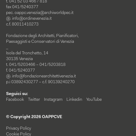
t. 041 52 03 466 / 818
fax 041/5240377
pec.
oappc.venezia@archiworldpec.it
@.
info@ordinevenezia.it
c.f. 80011410273
Fondazione degli Architetti, Pianificatori,
Paesaggisti e Conservatori di Venezia
_
Isola del Tronchetto, 14
30135 Venezia
t. 041/5203466 – 041/5203818
f. 041/5240377
@.
info@fondazionearchitettivenezia.it
p.i 03892430277 – c.f. 90139240270
Seguici su:
Facebook
Twitter
Instagram
Linkedin
YouTube
© Copyright 2026 OAPPCVE
Privacy Policy
Cookie Policy