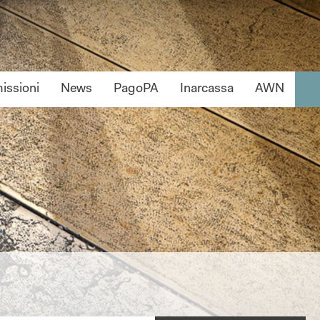
ssioni
News
PagoPA
Inarcassa
AWN