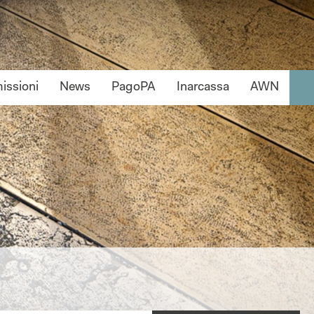
ssioni
News
PagoPA
Inarcassa
AWN