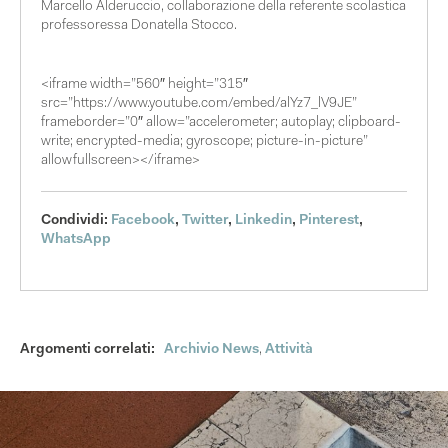
Marcello Alderuccio, collaborazione della referente scolastica
professoressa Donatella Stocco.
<iframe width=”560″ height=”315″
src=”https://www.youtube.com/embed/alYz7_lV9JE”
frameborder=”0″ allow=”accelerometer; autoplay; clipboard-
write; encrypted-media; gyroscope; picture-in-picture”
allowfullscreen></iframe>
Condividi:
Facebook
,
Twitter
,
Linkedin
,
Pinterest
,
WhatsApp
Argomenti correlati:
Archivio News
,
Attività