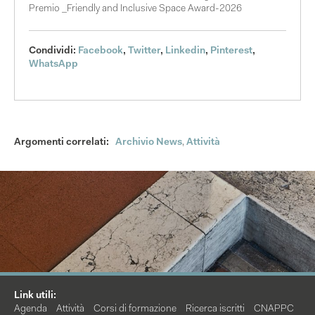
Premio _Friendly and Inclusive Space Award-2026
Condividi:
Facebook
,
Twitter
,
Linkedin
,
Pinterest
,
WhatsApp
Argomenti correlati:
Archivio News
,
Attività
Link utili:
Agenda
Attività
Corsi di formazione
Ricerca iscritti
CNAPPC