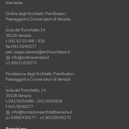
Inarcassa
Ordine degli Architetti, Pianificatori,
Paesaggisti e Conservatori di Venezia
_
Isola del Tronchetto 14
30135 Venezia
t. 041 52 03 466 / 818
fax 041/5240377
pec.
oappc.venezia@archiworldpec.it
@.
info@ordinevenezia.it
c.f. 80011410273
Fondazione degli Architetti, Pianificatori,
Paesaggisti e Conservatori di Venezia
_
Isola del Tronchetto, 14
30135 Venezia
t. 041/5203466 – 041/5203818
f. 041/5240377
@.
info@fondazionearchitettivenezia.it
p.i 03892430277 – c.f. 90139240270