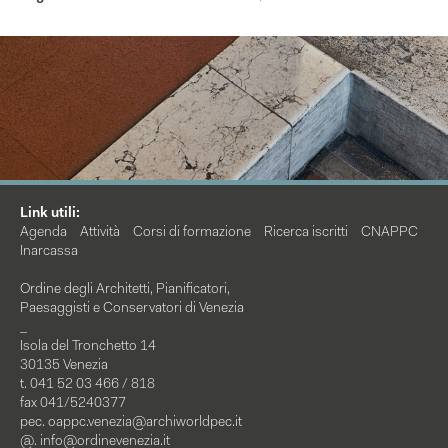
Link utili:
Agenda
Attività
Corsi di formazione
Ricerca iscritti
CNAPPC
Inarcassa
Ordine degli Architetti, Pianificatori,
Paesaggisti e Conservatori di Venezia
_
Isola del Tronchetto 14
30135 Venezia
t. 041 52 03 466 / 818
fax 041/5240377
pec.
oappc.venezia@archiworldpec.it
@.
info@ordinevenezia.it