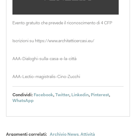
Evento gratuito che prevede il riconoscimento di 4 CFP
Iscrizioni su
https://www.architetticercasi.eu/
AAA-Dialoghi-sulla-casa-e-la-città
AAA-Lectio-magistralis-Cino-Zucchi
Condividi:
Facebook
,
Twitter
,
Linkedin
,
Pinterest
,
WhatsApp
Argomenti correlati:
Archivio News
,
Attività