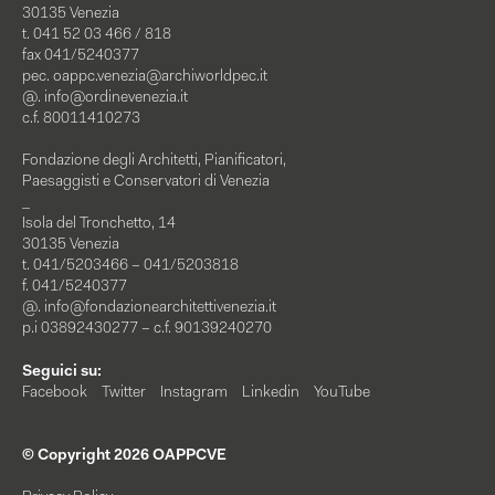
30135 Venezia
t. 041 52 03 466 / 818
fax 041/5240377
pec.
oappc.venezia@archiworldpec.it
@.
info@ordinevenezia.it
c.f. 80011410273
Fondazione degli Architetti, Pianificatori,
Paesaggisti e Conservatori di Venezia
_
Isola del Tronchetto, 14
30135 Venezia
t. 041/5203466 – 041/5203818
f. 041/5240377
@.
info@fondazionearchitettivenezia.it
p.i 03892430277 – c.f. 90139240270
Seguici su:
Facebook
Twitter
Instagram
Linkedin
YouTube
© Copyright 2026 OAPPCVE