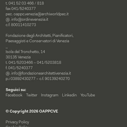
t. 041 52 03 466 / 818
fax 041/5240377
pec.
oappc.venezia@archiworldpec.it
@.
info@ordinevenezia.it
c.f. 80011410273
Fondazione degli Architetti, Pianificatori,
Paesaggisti e Conservatori di Venezia
_
Isola del Tronchetto, 14
30135 Venezia
t. 041/5203466 – 041/5203818
f. 041/5240377
@.
info@fondazionearchitettivenezia.it
p.i 03892430277 – c.f. 90139240270
Seguici su:
Facebook
Twitter
Instagram
Linkedin
YouTube
© Copyright 2026 OAPPCVE
Privacy Policy