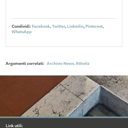
Condividi:
Facebook
,
Twitter
,
Linkedin
,
Pinterest
,
WhatsApp
Argomenti correlati:
Archivio News
,
Attività
Link utili: