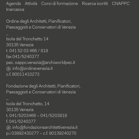
Agenda
Attività
Corsi di formazione
Ricerca iscritti
CNAPPC
Inarcassa
Ordine degli Architetti, Pianificatori,
Paesaggisti e Conservatori di Venezia
_
Isola del Tronchetto 14
30135 Venezia
t. 041 52 03 466 / 818
fax 041/5240377
pec.
oappc.venezia@archiworldpec.it
@.
info@ordinevenezia.it
c.f. 80011410273
Fondazione degli Architetti, Pianificatori,
Paesaggisti e Conservatori di Venezia
_
Isola del Tronchetto, 14
30135 Venezia
t. 041/5203466 – 041/5203818
f. 041/5240377
@.
info@fondazionearchitettivenezia.it
p.i 03892430277 – c.f. 90139240270