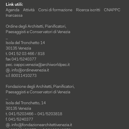
Link utili:
Agenda
Attività
Corsi di formazione
Ricerca iscritti
CNAPPC
Inarcassa
Ordine degli Architetti, Pianificatori,
Paesaggisti e Conservatori di Venezia
_
Isola del Tronchetto 14
30135 Venezia
t. 041 52 03 466 / 818
fax 041/5240377
pec.
oappc.venezia@archiworldpec.it
@.
info@ordinevenezia.it
c.f. 80011410273
Fondazione degli Architetti, Pianificatori,
Paesaggisti e Conservatori di Venezia
_
Isola del Tronchetto, 14
30135 Venezia
t. 041/5203466 – 041/5203818
f. 041/5240377
@.
info@fondazionearchitettivenezia.it