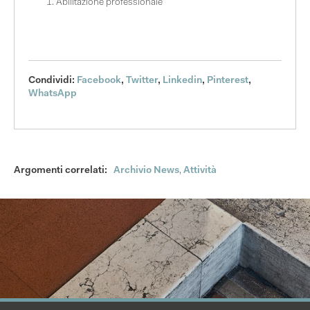
Abilitazione professionale
Condividi:
Facebook
,
Twitter
,
Linkedin
,
Pinterest
,
WhatsApp
Argomenti correlati:
Archivio News
,
Attività