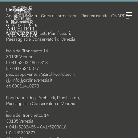
Link utili:
Agenda
Attività
Corsi di formazione
Ricerca iscritti
CNAPPC
Inarcassa
Ordine degli Architetti, Pianificatori,
Paesaggisti e Conservatori di Venezia
_
Isola del Tronchetto 14
30135 Venezia
t. 041 52 03 466 / 818
fax 041/5240377
pec.
oappc.venezia@archiworldpec.it
@.
info@ordinevenezia.it
c.f. 80011410273
Fondazione degli Architetti, Pianificatori,
Paesaggisti e Conservatori di Venezia
_
Isola del Tronchetto, 14
30135 Venezia
t. 041/5203466 – 041/5203818
f. 041/5240377