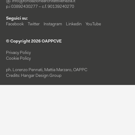
@.
info@fondazionearchitettivenezia.it
p.i 03892430277 – c.f. 90139240270
Seguici su:
Facebook
Twitter
Instagram
Linkedin
YouTube
© Copyright 2026 OAPPCVE
Privacy Policy
Cookie Policy
ph. Lorenzo Pennati, Mattia Marzaro, OAPPC
Credits: Hangar Design Group