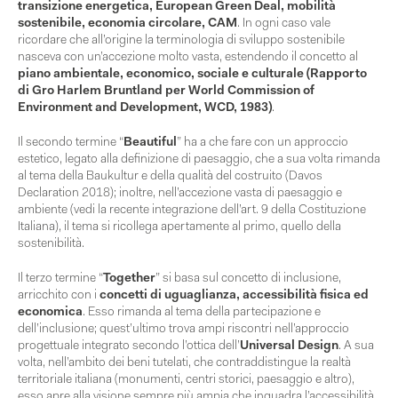
transizione energetica, European Green Deal, mobilità
sostenibile, economia circolare, CAM
. In ogni caso vale
ricordare che all’origine la terminologia di sviluppo sostenibile
nasceva con un’accezione molto vasta, estendendo il concetto al
piano ambientale, economico, sociale e culturale (Rapporto
di Gro Harlem Bruntland per World Commission of
Environment and Development, WCD, 1983)
.
Il secondo termine “
Beautiful
” ha a che fare con un approccio
estetico, legato alla definizione di paesaggio, che a sua volta rimanda
al tema della Baukultur e della qualità del costruito (Davos
Declaration 2018); inoltre, nell’accezione vasta di paesaggio e
ambiente (vedi la recente integrazione dell’art. 9 della Costituzione
Italiana), il tema si ricollega apertamente al primo, quello della
sostenibilità.
Il terzo termine “
Together
” si basa sul concetto di inclusione,
arricchito con i
concetti di uguaglianza, accessibilità fisica ed
economica
. Esso rimanda al tema della partecipazione e
dell’inclusione; quest’ultimo trova ampi riscontri nell’approccio
progettuale integrato secondo l’ottica dell’
Universal Design
. A sua
volta, nell’ambito dei beni tutelati, che contraddistingue la realtà
territoriale italiana (monumenti, centri storici, paesaggio e altro),
esso apre alla visione sempre più ampia che inquadra l’accessibilità