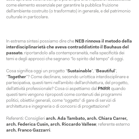
come elemento essenziale per garantire la pubblica fruizione
dell’ambiente costruito (o trasformato) in generale, e del patrimonio
culturale in particolare.
In estrema sintesi possiamo dire che
NEB rinnova il metodo della
interdisciplinarietà che aveva contraddistinto il Bauhaus del
passato
, riportandolo alla contemporaneità, nella specificità dei
temi e degli approcci che segnano “lo spirito del tempo” di oggi.
Cosa significa oggi un progetto “
Sustainable
”, “
Beautiful
”,
“
Together
”? Come declinare, secondo un’ottica interdisciplinare e
partecipativa, questi temi nell’ambito dell’architettura, del progetto,
dell’attività professionale? Cosa ci aspettiamo dal
PNRR
quando
questi temi vengono riproposti come contenuti dei programmi
politici, obiettivi generali, come “oggetto” di gare di servizi di
architettura e ingegneria o di concorsi di progettazione?
Referenti: Consiglieri
arch. Ada Tambato, arch. Chiara Carrer,
arch. Federica Cusin, arch. Riccardo Vallese
; referente esterno
arch. Franco Gazzarri
.