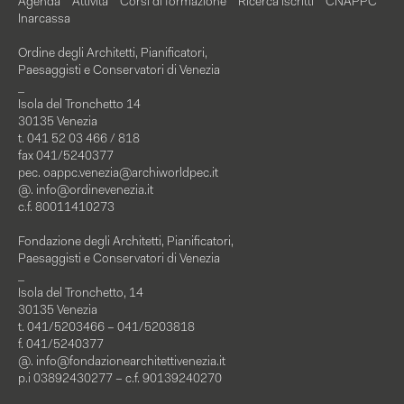
Agenda
Attività
Corsi di formazione
Ricerca iscritti
CNAPPC
Inarcassa
Ordine degli Architetti, Pianificatori,
Paesaggisti e Conservatori di Venezia
_
Isola del Tronchetto 14
30135 Venezia
t. 041 52 03 466 / 818
fax 041/5240377
pec.
oappc.venezia@archiworldpec.it
@.
info@ordinevenezia.it
c.f. 80011410273
Fondazione degli Architetti, Pianificatori,
Paesaggisti e Conservatori di Venezia
_
Isola del Tronchetto, 14
30135 Venezia
t. 041/5203466 – 041/5203818
f. 041/5240377
@.
info@fondazionearchitettivenezia.it
p.i 03892430277 – c.f. 90139240270