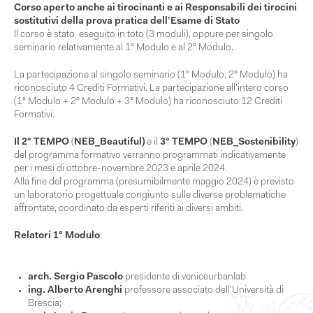
Corso aperto anche ai tirocinanti e ai Responsabili dei tirocini
sostitutivi della prova pratica dell’Esame di Stato
Il corso è stato
eseguito in toto (3 moduli), oppure per singolo
seminario relativamente al 1° Modulo e al 2° Modulo.
La partecipazione al singolo seminario (1° Modulo, 2° Modulo) ha
riconosciuto 4 Crediti Formativi. La partecipazione all’intero corso
(1° Modulo + 2° Modulo + 3° Modulo) ha riconosciuto 12 Crediti
Formativi.
Il 2° TEMPO
(
NEB_Beautiful)
e il
3° TEMPO
(
NEB_Sostenibility
)
del programma formativo verranno programmati indicativamente
per i mesi di ottobre-novembre 2023 e aprile 2024.
Alla fine del programma (presumibilmente maggio 2024) è previsto
un laboratorio progettuale congiunto sulle diverse problematiche
affrontate, coordinato da esperti riferiti ai diversi ambiti.
Relatori 1° Modulo
:
arch. Sergio Pascolo
presidente di veniceurbanlab
i
ng. Alberto Arenghi
professore associato dell’Università di
Brescia;