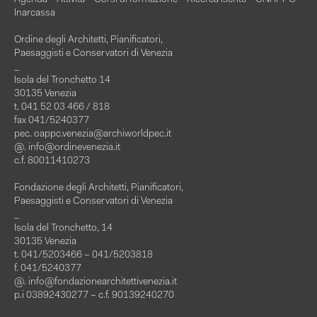
Agenda
Attività
Corsi di formazione
Ricerca iscritti
CNAPPC
Inarcassa
Ordine degli Architetti, Pianificatori,
Paesaggisti e Conservatori di Venezia
_
Isola del Tronchetto 14
30135 Venezia
t. 041 52 03 466 / 818
fax 041/5240377
pec.
oappc.venezia@archiworldpec.it
@.
info@ordinevenezia.it
c.f. 80011410273
Fondazione degli Architetti, Pianificatori,
Paesaggisti e Conservatori di Venezia
_
Isola del Tronchetto, 14
30135 Venezia
t. 041/5203466 – 041/5203818
f. 041/5240377
@.
info@fondazionearchitettivenezia.it
p.i 03892430277 – c.f. 90139240270