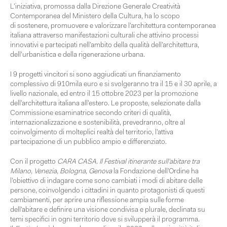
L’iniziativa, promossa dalla
Direzione Generale Creatività
Contemporanea del Ministero della Cultura
, ha lo scopo
di
sostenere, promuovere e valorizzare l’architettura contemporanea
italiana
attraverso
manifestazioni culturali
che attivino
processi
innovativi e partecipati nell’ambito della qualità dell’architettura,
dell’urbanistica e della rigenerazione urbana.
I
9 progetti vincitori
si sono aggiudicati un finanziamento
complessivo di 910mila euro e si svolgeranno tra il 15 e il 30 aprile, a
livello nazionale, ed entro il 15 ottobre 2023 per la promozione
dell’architettura italiana all’estero. Le proposte, selezionate dalla
Commissione esaminatrice secondo criteri di
qualità,
internazionalizzazione e sostenibilità
, prevedranno, oltre al
coinvolgimento di molteplici realtà del territorio, l’attiva
partecipazione di un pubblico ampio e differenziato.
Con il progetto
CARA CASA. Il Festival itinerante sull’abitare tra
Milano, Venezia, Bologna, Genova
la Fondazione dell’Ordine ha
l’obiettivo di indagare come sono cambiati i
modi di abitare
delle
persone, coinvolgendo i cittadini in quanto protagonisti di questi
cambiamenti, per aprire una riflessione ampia sulle forme
dell’abitare e definire una visione condivisa e plurale, declinata su
temi specifici in ogni territorio dove si svilupperà il programma.