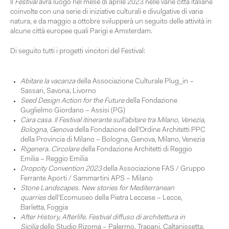
Il
Festival
avrà luogo nel mese di aprile 2023 nelle varie città italiane
coinvolte con una serie di iniziative culturali e divulgative di varia
natura, e da maggio a ottobre svilupperà un seguito delle attività in
alcune città europee quali Parigi e Amsterdam.
Di seguito tutti i progetti vincitori del Festival:
Abitare la vacanza
della Associazione Culturale Plug_in –
Sassari, Savona, Livorno
Seed Design Action for the Future
della Fondazione
Guglielmo Giordano – Assisi (PG)
Cara casa. Il Festival itinerante sull’abitare tra Milano, Venezia,
Bologna, Genova
della Fondazione dell’Ordine Architetti PPC
della Provincia di Milano – Bologna, Genova, Milano, Venezia
Rigenera. Circolare
della Fondazione Architetti di Reggio
Emilia – Reggio Emilia
Dropcity Convention 2023
della Associazione FAS / Gruppo
Ferrante Aporti / Sammartini APS – Milano
Stone Landscapes. New stories for Mediterranean
quarries
dell’Ecomuseo della Pietra Leccese – Lecce,
Barletta, Foggia
After History, Afterlife. Festival diffuso di architettura in
Sicilia
dello Studio Rizoma – Palermo, Trapani, Caltanissetta,