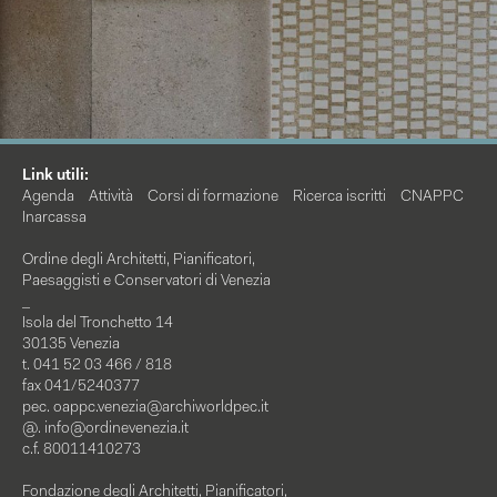
Link utili:
Agenda
Attività
Corsi di formazione
Ricerca iscritti
CNAPPC
Inarcassa
Ordine degli Architetti, Pianificatori,
Paesaggisti e Conservatori di Venezia
_
Isola del Tronchetto 14
30135 Venezia
t. 041 52 03 466 / 818
fax 041/5240377
pec.
oappc.venezia@archiworldpec.it
@.
info@ordinevenezia.it
c.f. 80011410273
Fondazione degli Architetti, Pianificatori,