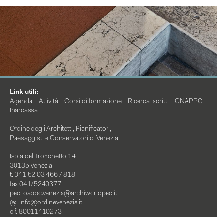
Link utili:
Agenda
Attività
Corsi di formazione
Ricerca iscritti
CNAPPC
Inarcassa
Ordine degli Architetti, Pianificatori,
Paesaggisti e Conservatori di Venezia
_
Isola del Tronchetto 14
30135 Venezia
t. 041 52 03 466 / 818
fax 041/5240377
pec.
oappc.venezia@archiworldpec.it
@.
info@ordinevenezia.it
c.f. 80011410273