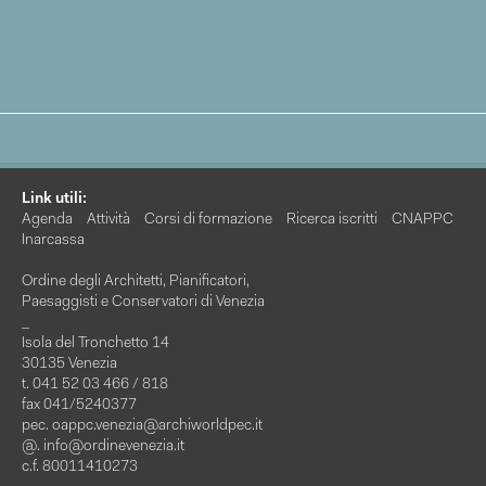
Link utili:
Agenda
Attività
Corsi di formazione
Ricerca iscritti
CNAPPC
Inarcassa
Ordine degli Architetti, Pianificatori,
Paesaggisti e Conservatori di Venezia
_
Isola del Tronchetto 14
30135 Venezia
t. 041 52 03 466 / 818
fax 041/5240377
pec.
oappc.venezia@archiworldpec.it
@.
info@ordinevenezia.it
c.f. 80011410273