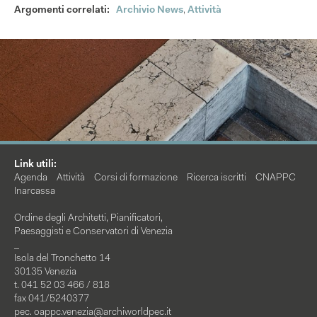
Argomenti correlati:
Archivio News
,
Attività
Link utili:
Agenda
Attività
Corsi di formazione
Ricerca iscritti
CNAPPC
Inarcassa
Ordine degli Architetti, Pianificatori,
Paesaggisti e Conservatori di Venezia
_
Isola del Tronchetto 14
30135 Venezia
t. 041 52 03 466 / 818
fax 041/5240377
pec.
oappc.venezia@archiworldpec.it