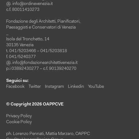
@.
info@ordinevenezia.it
c.f. 80011410273
Fondazione degli Architetti, Pianificatori,
Paesaggisti e Conservatori di Venezia
_
Isola del Tronchetto, 14
30135 Venezia
t. 041/5203466 – 041/5203818
f. 041/5240377
@.
info@fondazionearchitettivenezia.it
p.i 03892430277 – c.f. 90139240270
Seguici su:
Facebook
Twitter
Instagram
Linkedin
YouTube
© Copyright 2026 OAPPCVE
Privacy Policy
Cookie Policy
ph. Lorenzo Pennati, Mattia Marzaro, OAPPC