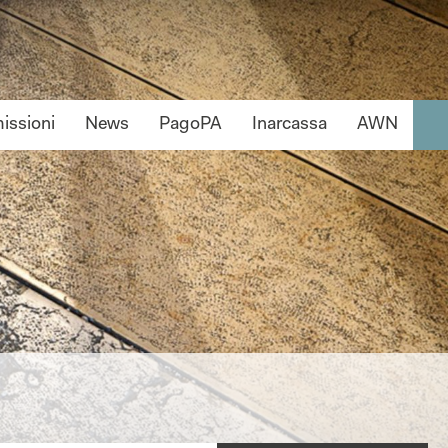
ssioni
News
PagoPA
Inarcassa
AWN