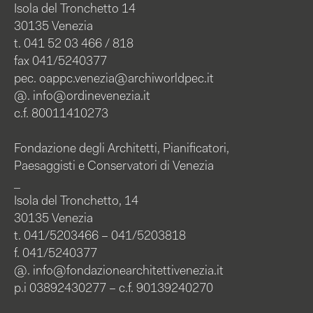
Isola del Tronchetto 14
30135 Venezia
t. 041 52 03 466 / 818
fax 041/5240377
pec.
oappc.venezia@archiworldpec.it
@.
info@ordinevenezia.it
c.f. 80011410273
Fondazione degli Architetti, Pianificatori,
Paesaggisti e Conservatori di Venezia
_
Isola del Tronchetto, 14
30135 Venezia
t. 041/5203466 – 041/5203818
f. 041/5240377
@.
info@fondazionearchitettivenezia.it
p.i 03892430277 – c.f. 90139240270