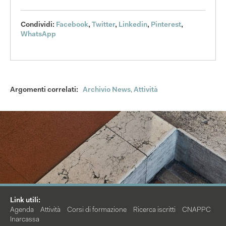
Condividi:
Facebook
,
Twitter
,
Linkedin
,
Pinterest
,
WhatsApp
Argomenti correlati:
Archivio News
,
Attività
Link utili:
Agenda
Attività
Corsi di formazione
Ricerca iscritti
CNAPPC
Inarcassa