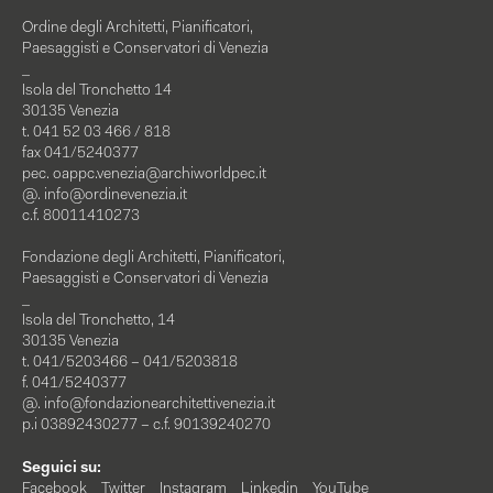
Ordine degli Architetti, Pianificatori,
Paesaggisti e Conservatori di Venezia
_
Isola del Tronchetto 14
30135 Venezia
t. 041 52 03 466 / 818
fax 041/5240377
pec.
oappc.venezia@archiworldpec.it
@.
info@ordinevenezia.it
c.f. 80011410273
Fondazione degli Architetti, Pianificatori,
Paesaggisti e Conservatori di Venezia
_
Isola del Tronchetto, 14
30135 Venezia
t. 041/5203466 – 041/5203818
f. 041/5240377
@.
info@fondazionearchitettivenezia.it
p.i 03892430277 – c.f. 90139240270
Seguici su:
Facebook
Twitter
Instagram
Linkedin
YouTube