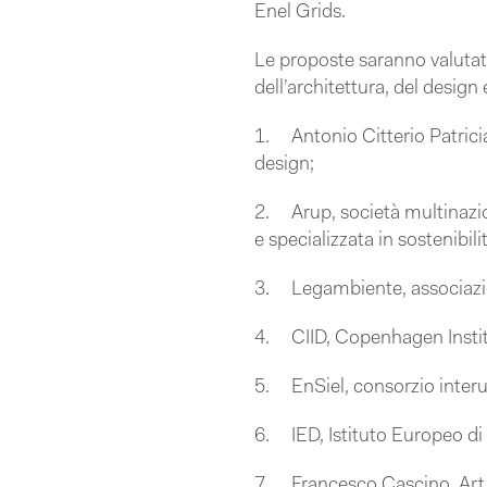
Enel Grids.
Le proposte saranno valutate
dell’architettura, del design e
1. Antonio Citterio Patricia 
design;
2. Arup, società multinazio
e specializzata in sostenibili
3. Legambiente, associazione
4. CIID, Copenhagen Institu
5. EnSiel, consorzio interuni
6. IED, Istituto Europeo di
7. Francesco Cascino, Art