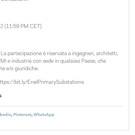
2 (11:59 PM CET)
:
La partecipazione è riservata a ingegneri, architetti,
PMI e industrie con sede in qualsiasi Paese, che
e e/o giuridiche.
ttps://bit.ly/EnelPrimarySubstations
s
nkedin
,
Pinterest
,
WhatsApp