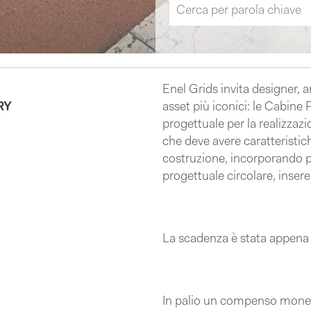
Enel Grids invita designer, a
RY
asset più iconici: le Cabine 
progettuale per la realizzazi
che deve avere caratteristich
costruzione, incorporando pri
progettuale circolare, ins
La scadenza è stata appena 
In palio un compenso moneta