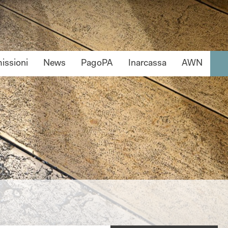
ssioni
News
PagoPA
Inarcassa
AWN