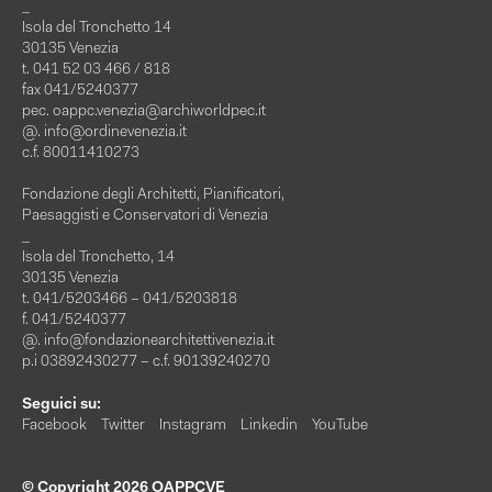
_
Isola del Tronchetto 14
30135 Venezia
t. 041 52 03 466 / 818
fax 041/5240377
pec.
oappc.venezia@archiworldpec.it
@.
info@ordinevenezia.it
c.f. 80011410273
Fondazione degli Architetti, Pianificatori,
Paesaggisti e Conservatori di Venezia
_
Isola del Tronchetto, 14
30135 Venezia
t. 041/5203466 – 041/5203818
f. 041/5240377
@.
info@fondazionearchitettivenezia.it
p.i 03892430277 – c.f. 90139240270
Seguici su:
Facebook
Twitter
Instagram
Linkedin
YouTube
© Copyright 2026 OAPPCVE