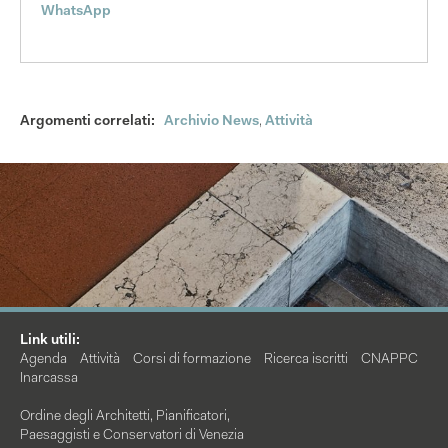
WhatsApp
Argomenti correlati:
Archivio News
,
Attività
Link utili:
Agenda
Attività
Corsi di formazione
Ricerca iscritti
CNAPPC
Inarcassa
Ordine degli Architetti, Pianificatori,
Paesaggisti e Conservatori di Venezia