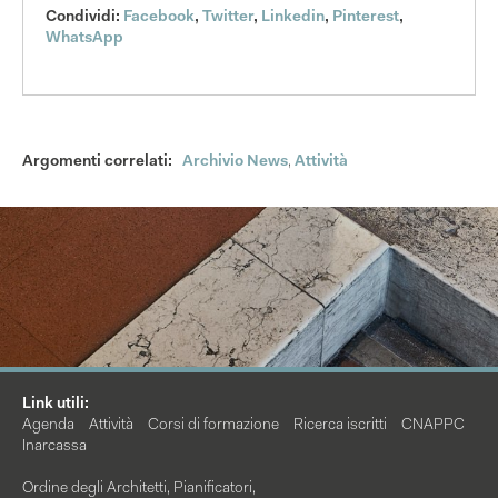
Condividi:
Facebook
,
Twitter
,
Linkedin
,
Pinterest
,
WhatsApp
Argomenti correlati:
Archivio News
,
Attività
Link utili:
Agenda
Attività
Corsi di formazione
Ricerca iscritti
CNAPPC
Inarcassa
Ordine degli Architetti, Pianificatori,