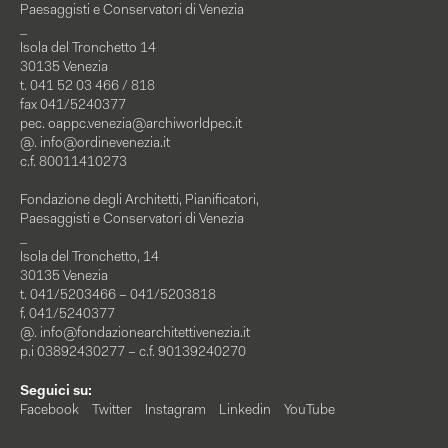
Paesaggisti e Conservatori di Venezia
_
Isola del Tronchetto 14
30135 Venezia
t. 041 52 03 466 / 818
fax 041/5240377
pec.
oappc.venezia@archiworldpec.it
@.
info@ordinevenezia.it
c.f. 80011410273
Fondazione degli Architetti, Pianificatori,
Paesaggisti e Conservatori di Venezia
_
Isola del Tronchetto, 14
30135 Venezia
t. 041/5203466 – 041/5203818
f. 041/5240377
@.
info@fondazionearchitettivenezia.it
p.i 03892430277 – c.f. 90139240270
Seguici su:
Facebook
Twitter
Instagram
Linkedin
YouTube