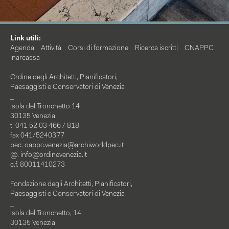
Link utili:
Agenda
Attività
Corsi di formazione
Ricerca iscritti
CNAPPC
Inarcassa
Ordine degli Architetti, Pianificatori,
Paesaggisti e Conservatori di Venezia
_
Isola del Tronchetto 14
30135 Venezia
t. 041 52 03 466 / 818
fax 041/5240377
pec.
oappc.venezia@archiworldpec.it
@.
info@ordinevenezia.it
c.f. 80011410273
Fondazione degli Architetti, Pianificatori,
Paesaggisti e Conservatori di Venezia
_
Isola del Tronchetto, 14
30135 Venezia