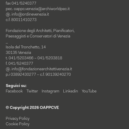
fax 041/5240377
pec.
oappc.venezia@archiworldpec.it
@.
info@ordinevenezia.it
c.f. 80011410273
Fondazione degli Architetti, Pianificatori,
Paesaggisti e Conservatori di Venezia
_
Isola del Tronchetto, 14
30135 Venezia
t. 041/5203466 – 041/5203818
f. 041/5240377
@.
info@fondazionearchitettivenezia.it
p.i 03892430277 – c.f. 90139240270
Seguici su:
Facebook
Twitter
Instagram
Linkedin
YouTube
© Copyright 2026 OAPPCVE
Privacy Policy
Cookie Policy