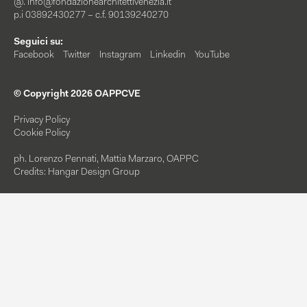
@.
info@fondazionearchitettivenezia.it
p.i 03892430277 – c.f. 90139240270
Seguici su:
Facebook
Twitter
Instagram
Linkedin
YouTube
© Copyright 2026 OAPPCVE
Privacy Policy
Cookie Policy
ph. Lorenzo Pennati, Mattia Marzaro, OAPPC
Credits: Hangar Design Group