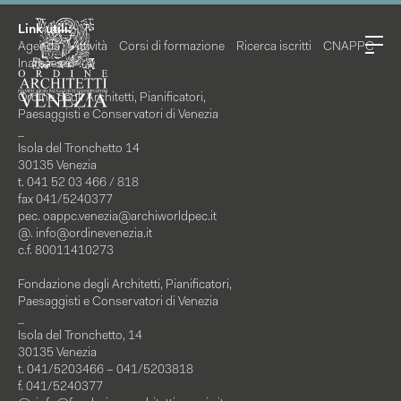
Link utili:
Agenda
Attività
Corsi di formazione
Ricerca iscritti
CNAPPC
Inarcassa
Ordine degli Architetti, Pianificatori,
Paesaggisti e Conservatori di Venezia
_
Isola del Tronchetto 14
30135 Venezia
t. 041 52 03 466 / 818
fax 041/5240377
pec.
oappc.venezia@archiworldpec.it
@.
info@ordinevenezia.it
c.f. 80011410273
Fondazione degli Architetti, Pianificatori,
Paesaggisti e Conservatori di Venezia
_
Isola del Tronchetto, 14
30135 Venezia
t. 041/5203466 – 041/5203818
f. 041/5240377