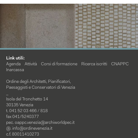
Link utili:
Agenda
Attività
Corsi di formazione
Ricerca iscritti
CNAPPC
Inarcassa
Ordine degli Architetti, Pianificatori,
Paesaggisti e Conservatori di Venezia
_
Isola del Tronchetto 14
30135 Venezia
t. 041 52 03 466 / 818
fax 041/5240377
pec.
oappc.venezia@archiworldpec.it
@.
info@ordinevenezia.it
c.f. 80011410273