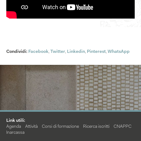
Condividi:
Facebook
,
Twitter
,
Linkedin
,
Pinterest
,
WhatsApp
Link utili:
Agenda
Attività
Corsi di formazione
Ricerca iscritti
CNAPPC
Inarcassa