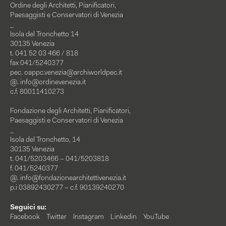
Ordine degli Architetti, Pianificatori,
Paesaggisti e Conservatori di Venezia
_
Isola del Tronchetto 14
30135 Venezia
t. 041 52 03 466 / 818
fax 041/5240377
pec.
oappc.venezia@archiworldpec.it
@.
info@ordinevenezia.it
c.f. 80011410273
Fondazione degli Architetti, Pianificatori,
Paesaggisti e Conservatori di Venezia
_
Isola del Tronchetto, 14
30135 Venezia
t. 041/5203466 – 041/5203818
f. 041/5240377
@.
info@fondazionearchitettivenezia.it
p.i 03892430277 – c.f. 90139240270
Seguici su:
Facebook
Twitter
Instagram
Linkedin
YouTube